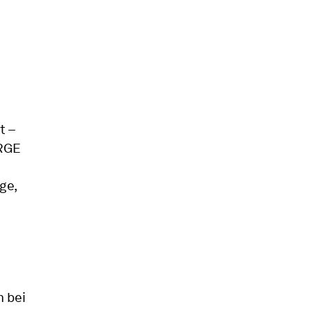
t –
ARGE
ge,
n bei