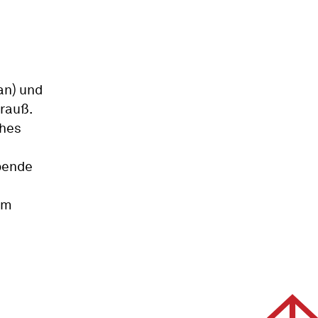
an) und
trauß.
ches
pende
om