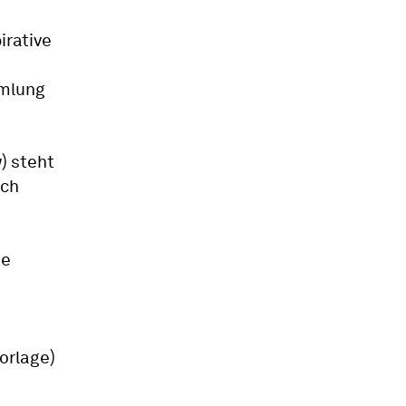
irative
mmlung
) steht
ich
ne
orlage)