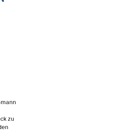
ußmann
ck zu
 den