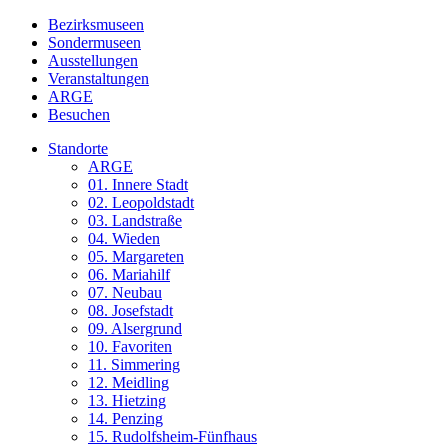
Bezirksmuseen
Sondermuseen
Ausstellungen
Veranstaltungen
ARGE
Besuchen
Standorte
ARGE
01. Innere Stadt
02. Leopoldstadt
03. Landstraße
04. Wieden
05. Margareten
06. Mariahilf
07. Neubau
08. Josefstadt
09. Alsergrund
10. Favoriten
11. Simmering
12. Meidling
13. Hietzing
14. Penzing
15. Rudolfsheim-Fünfhaus