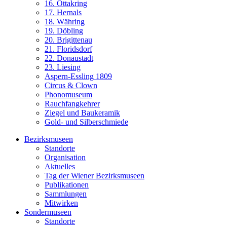
16. Ottakring
17. Hernals
18. Währing
19. Döbling
20. Brigittenau
21. Floridsdorf
22. Donaustadt
23. Liesing
Aspern-Essling 1809
Circus & Clown
Phonomuseum
Rauchfangkehrer
Ziegel und Baukeramik
Gold- und Silberschmiede
Bezirksmuseen
Standorte
Organisation
Aktuelles
Tag der Wiener Bezirksmuseen
Publikationen
Sammlungen
Mitwirken
Sondermuseen
Standorte