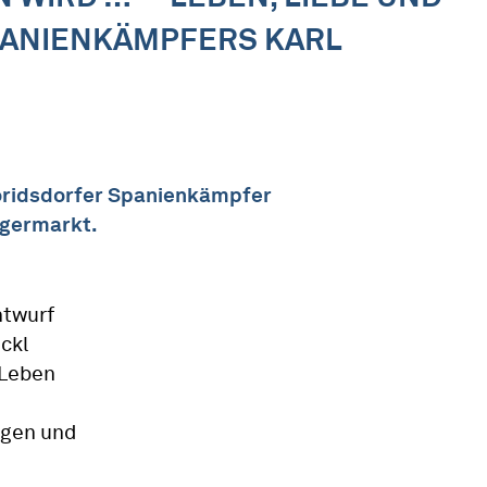
PANIENKÄMPFERS KARL
oridsdorfer Spanienkämpfer
ngermarkt.
ntwurf
ackl
 Leben
ngen und