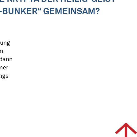
H-BUNKER“ GEMEINSAM?
lung
um
 dann
iner
ings