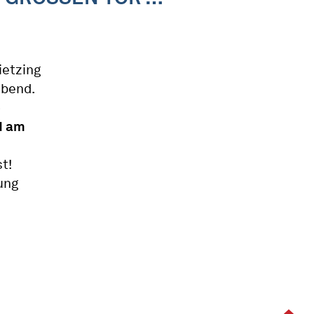
ietzing
abend.
e
d am
t!
ung