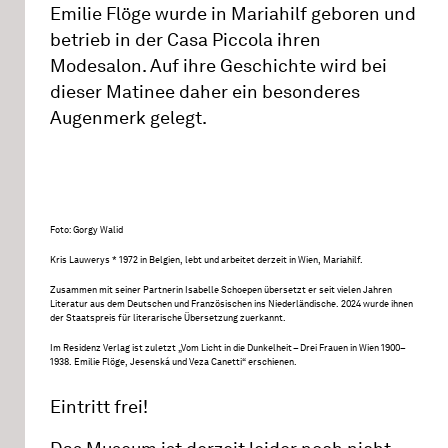
Emilie Flöge wurde in Mariahilf geboren und
betrieb in der Casa Piccola ihren
Modesalon. Auf ihre Geschichte wird bei
dieser Matinee daher ein besonderes
Augenmerk gelegt.
Foto: Gorgy Walid
Kris Lauwerys * 1972 in Belgien, lebt und arbeitet derzeit in Wien, Mariahilf.
Zusammen mit seiner Partnerin Isabelle Schoepen übersetzt er seit vielen Jahren
Literatur aus dem Deutschen und Französischen ins Niederländische. 2024 wurde ihnen
der Staatspreis für literarische Übersetzung zuerkannt.
Im Residenz Verlag ist zuletzt „Vom Licht in die Dunkelheit – Drei Frauen in Wien 1900–
1938. Emilie Flöge, Jesenská und Veza Canetti“ erschienen.
Eintritt frei!