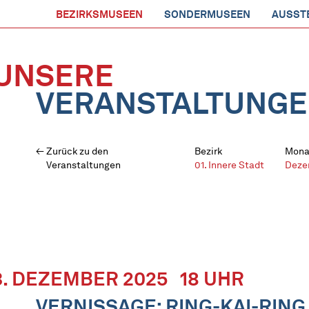
BEZIRKSMUSEEN
SONDERMUSEEN
AUSST
UNSERE
VERANSTALTUNG
Zurück zu den
Bezirk
Mona
Veranstaltungen
01. Innere Stadt
Deze
3. DEZEMBER 2025
18 UHR
VERNISSAGE: RING-KAI-RING