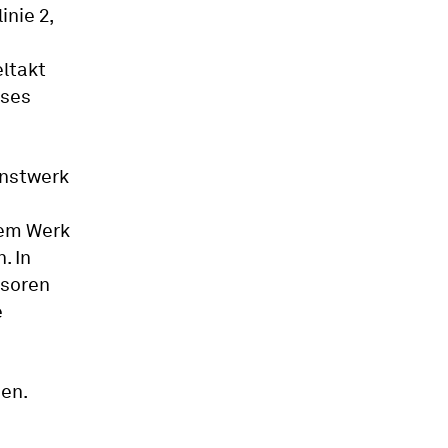
nie 2,
eltakt
eses
unstwerk
sem Werk
. In
nsoren
e
hen.