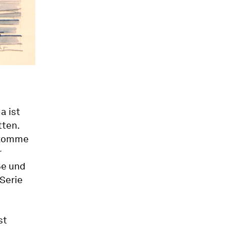
a ist
tten.
bekomme
r
ße und
 Serie
st