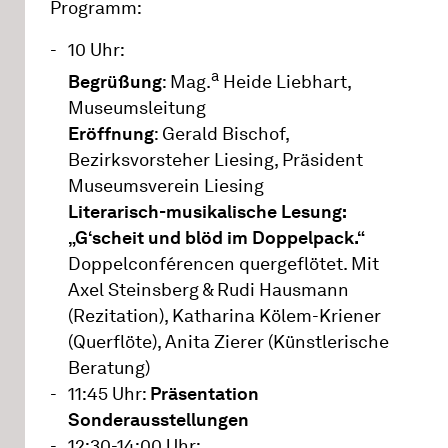
Programm:
10 Uhr:
a
Begrüßung
: Mag.
Heide Liebhart,
Museumsleitung
Eröffnung
: Gerald Bischof,
Bezirksvorsteher Liesing, Präsident
Museumsverein Liesing
Literarisch-musikalische Lesung:
„G‘scheit und blöd im Doppelpack.“
Doppelconférencen quergeflötet. Mit
Axel Steinsberg & Rudi Hausmann
(Rezitation), Katharina Kölem-Kriener
(Querflöte), Anita Zierer (Künstlerische
Beratung)
11:45 Uhr:
Präsentation
Sonderausstellungen
12:30-14:00 Uhr: