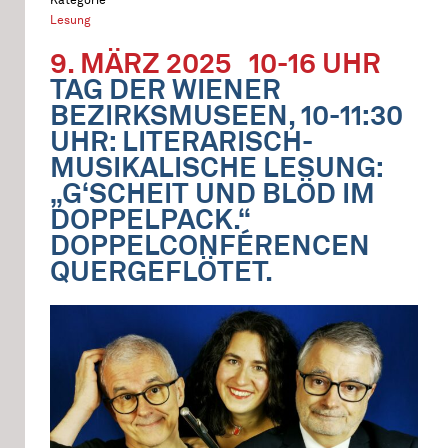
Lesung
9. MÄRZ 2025
10-16 UHR
TAG DER WIENER
BEZIRKSMUSEEN, 10-11:30
UHR: LITERARISCH-
MUSIKALISCHE LESUNG:
„G‘SCHEIT UND BLÖD IM
DOPPELPACK.“
DOPPELCONFÉRENCEN
QUERGEFLÖTET.