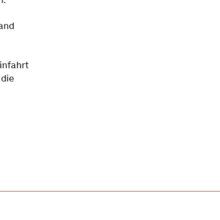
Band
infahrt
 die