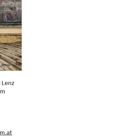
 Lenz
im
m.at