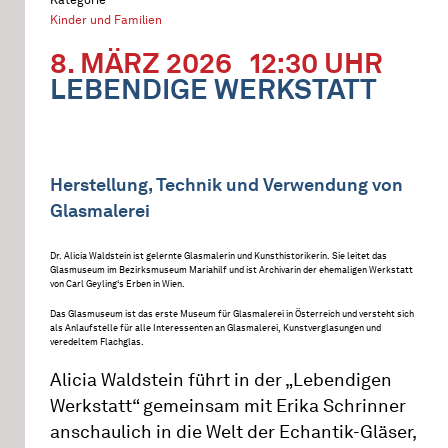
Kinder und Familien
8. MÄRZ 2026
12:30 UHR
LEBENDIGE WERKSTATT
Herstellung, Technik und Verwendung von
Glasmalerei
Dr. Alicia Waldstein ist gelernte Glasmalerin und Kunsthistorikerin. Sie leitet das
Glasmuseum im Bezirksmuseum Mariahilf und ist Archivarin der ehemaligen Werkstatt
von Carl Geyling‘s Erben in Wien.
Das Glasmuseum ist das erste Museum für Glasmalerei in Österreich und versteht sich
als Anlaufstelle für alle Interessenten an Glasmalerei, Kunstverglasungen und
veredeltem Flachglas.
Alicia Waldstein führt in der „Lebendigen
Werkstatt“ gemeinsam mit Erika Schrinner
anschaulich in die Welt der Echantik-Gläser,