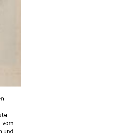
en
ute
t vom
n und