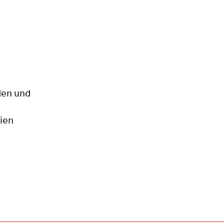
den und
ien