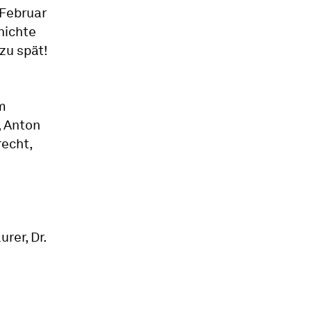
 Februar
hichte
zu spät!
m
, Anton
recht,
rer, Dr.