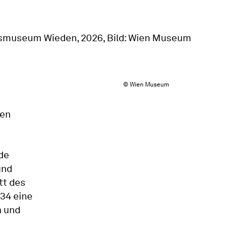
© Wien Museum
gen
de
und
tt des
934 eine
n und