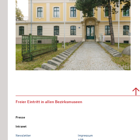
Freier Eintritt in allen Bezirksmuseen
Presse
Intranet
Newsletter
Impressum
AGB