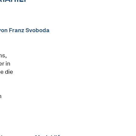
n von Franz Svoboda
ms,
er in
e die
h