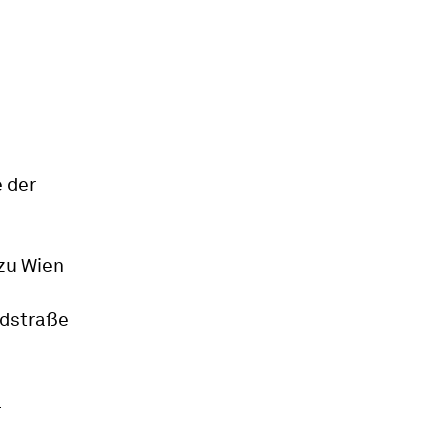
 der
 zu Wien
ndstraße
e