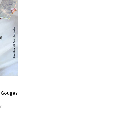
e Gouges
r