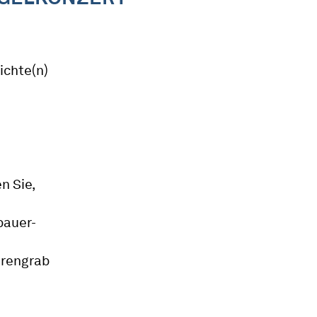
ichte(n)
n Sie,
bauer-
hrengrab