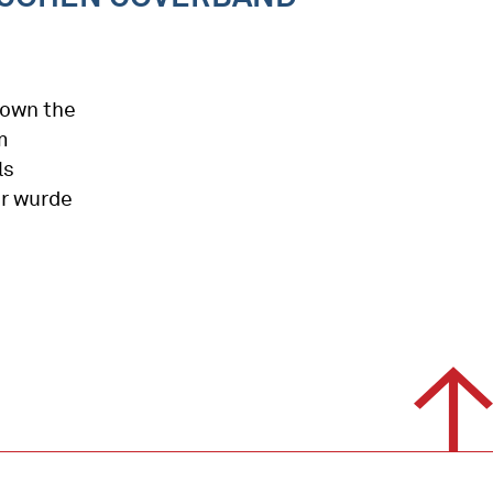
down the
m
ls
er wurde