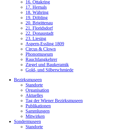
16. Ottakring
17. Hernals
18. Währing
19. Döbling
20. Brigittenau
21. Floridsdorf
22. Donaustadt
23. Liesing
Aspern-Essling 1809
Circus & Clown
Phonomuseum
Rauchfangkehrer
Ziegel und Baukeramik
Gold- und Silberschmiede
Bezirksmuseen
Standorte
Organisation
Aktuelles
Tag der Wiener Bezirksmuseen
Publikationen
Sammlungen
Mitwirken
Sondermuseen
Standorte