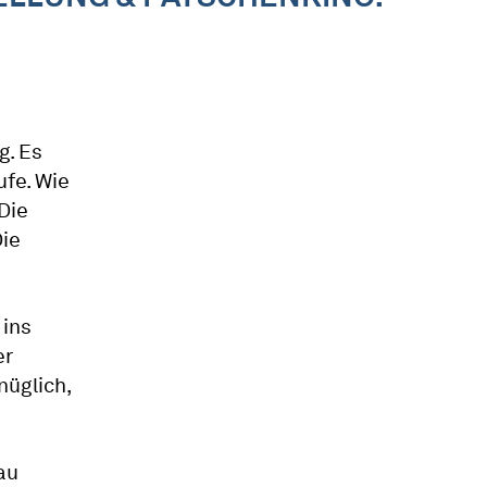
g. Es
fe. Wie
Die
Die
 ins
er
nüglich,
au