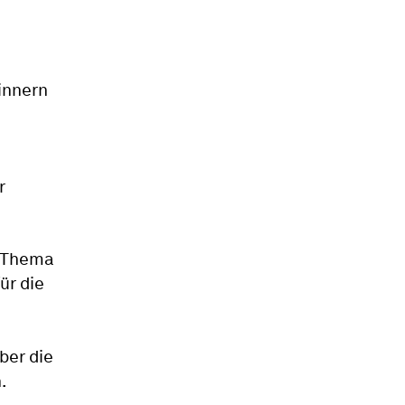
innern
r
m Thema
ür die
ber die
.