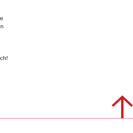
ie
en
ch!