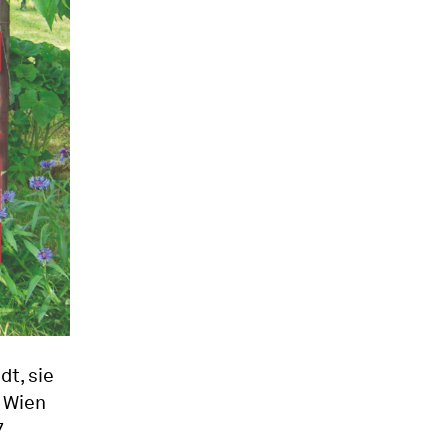
dt, sie
n Wien
7