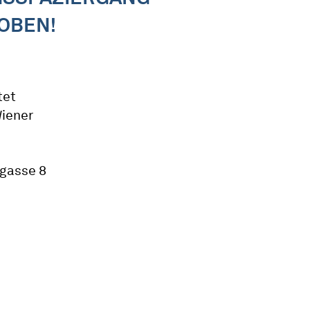
OBEN!
tet
Wiener
tgasse 8