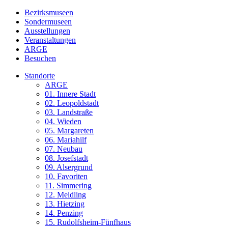
Bezirksmuseen
Sondermuseen
Ausstellungen
Veranstaltungen
ARGE
Besuchen
Standorte
ARGE
01. Innere Stadt
02. Leopoldstadt
03. Landstraße
04. Wieden
05. Margareten
06. Mariahilf
07. Neubau
08. Josefstadt
09. Alsergrund
10. Favoriten
11. Simmering
12. Meidling
13. Hietzing
14. Penzing
15. Rudolfsheim-Fünfhaus