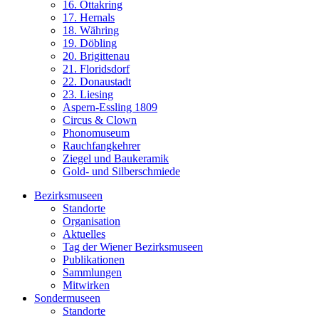
16. Ottakring
17. Hernals
18. Währing
19. Döbling
20. Brigittenau
21. Floridsdorf
22. Donaustadt
23. Liesing
Aspern-Essling 1809
Circus & Clown
Phonomuseum
Rauchfangkehrer
Ziegel und Baukeramik
Gold- und Silberschmiede
Bezirksmuseen
Standorte
Organisation
Aktuelles
Tag der Wiener Bezirksmuseen
Publikationen
Sammlungen
Mitwirken
Sondermuseen
Standorte