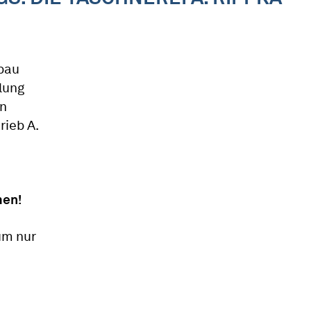
bau
lung
in
ieb A.
men!
um nur