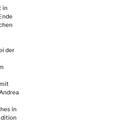
 in
 Ende
schen
ei der
em
 mit
 Andrea
hes in
adition