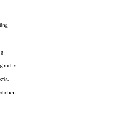
ling
ng
 mit in
tis.
nlichen