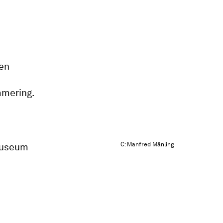
ien
mmering.
C: Manfred Mänling