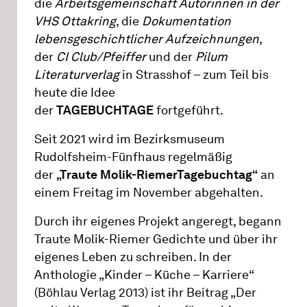
die
Arbeitsgemeinschaft Autorinnen in der
VHS Ottakring
, die
Dokumentation
lebensgeschichtlicher Aufzeichnungen
,
der
CI Club/Pfeiffer
und der
Pilum
Literaturverlag
in Strasshof – zum Teil bis
heute die Idee
der
TAGEBUCHTAGE
fortgeführt.
Seit 2021 wird im Bezirksmuseum
Rudolfsheim-Fünfhaus regelmäßig
der
„Traute Molik-RiemerTagebuchtag“
an
einem Freitag im November abgehalten.
Durch ihr eigenes Projekt angeregt, begann
Traute Molik-Riemer Gedichte und über ihr
eigenes Leben zu schreiben. In der
Anthologie „Kinder – Küche – Karriere“
(Böhlau Verlag 2013) ist ihr Beitrag „Der