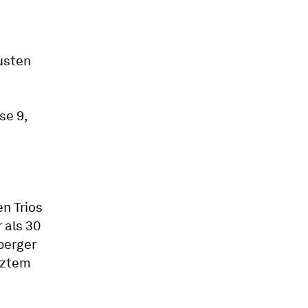
Austen
se 9,
n Trios
 als 30
berger
rztem