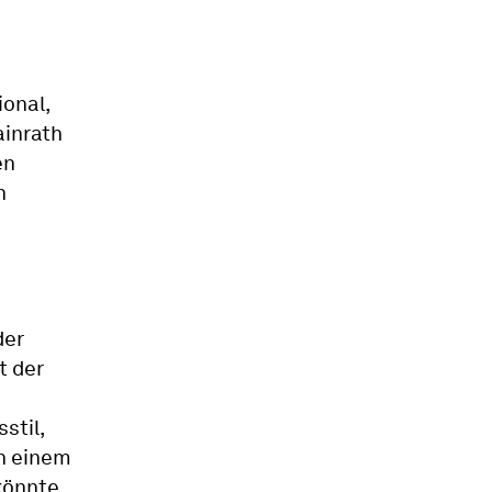
ional,
ainrath
en
n
der
t der
stil,
in einem
könnte.