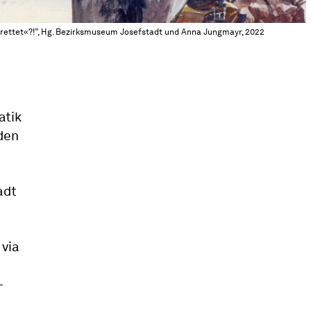
erettet«?!”, Hg. Bezirksmuseum Josefstadt und Anna Jungmayr, 2022
atik
den
adt
 via
–