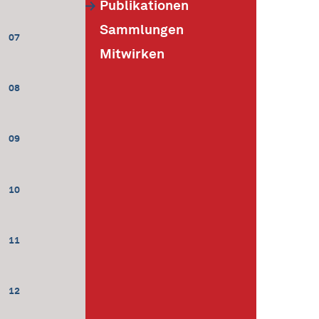
Publikationen
Sammlungen
07
Mitwirken
08
09
10
11
12