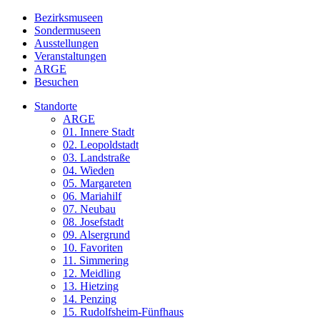
Bezirksmuseen
Sondermuseen
Ausstellungen
Veranstaltungen
ARGE
Besuchen
Standorte
ARGE
01. Innere Stadt
02. Leopoldstadt
03. Landstraße
04. Wieden
05. Margareten
06. Mariahilf
07. Neubau
08. Josefstadt
09. Alsergrund
10. Favoriten
11. Simmering
12. Meidling
13. Hietzing
14. Penzing
15. Rudolfsheim-Fünfhaus