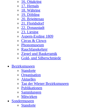
16. Ottakring
17. Hernals
18. Währing
19. Döbling
20. Brigittenau
21. Floridsdorf
22. Donaustadt
23. Liesing
Aspern-Essling 1809
Circus & Clown
Phonomuseum
Rauchfangkehrer
Ziegel und Baukeramik
Gold- und Silberschmiede
Bezirksmuseen
Standorte
Organisation
Aktuelles
Tag der Wiener Bezirksmuseen
Publikationen
Sammlungen
Mitwirken
Sondermuseen
Standorte