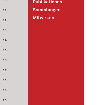
10
Publikationen
Sammlungen
11
Mitwirken
12
13
14
15
16
17
18
19
20