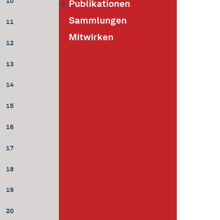
10
Publikationen
Sammlungen
11
Mitwirken
12
13
14
15
16
17
18
19
20