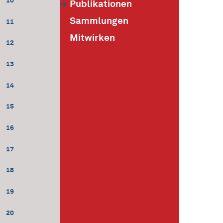
10
Publikationen
Sammlungen
11
Mitwirken
12
13
14
15
16
17
18
19
20