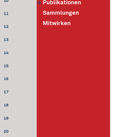
10
Publikationen
Sammlungen
11
Mitwirken
12
13
14
15
16
17
18
19
20