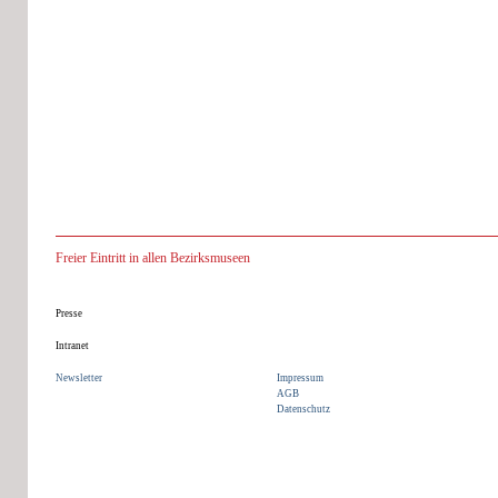
Stephanie Zabusch: Bezirksmuseum Hernals.
Wiener Geschichtsblätter, Beiheft 3/2002
Freier Eintritt in allen Bezirksmuseen
Presse
Intranet
Newsletter
Impressum
AGB
Datenschutz