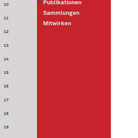
Publikationen
10
Sammlungen
11
Mitwirken
12
13
14
15
16
17
18
19