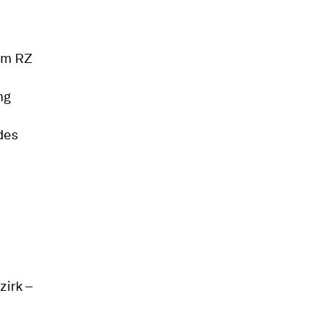
 im RZ
ng
des
zirk –