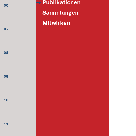
Publikationen
06
Sammlungen
Mitwirken
07
08
09
10
11