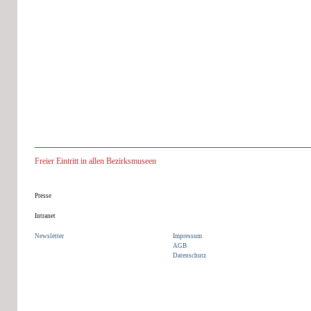
Freier Eintritt in allen Bezirksmuseen
Presse
Intranet
Newsletter
Impressum
AGB
Datenschutz