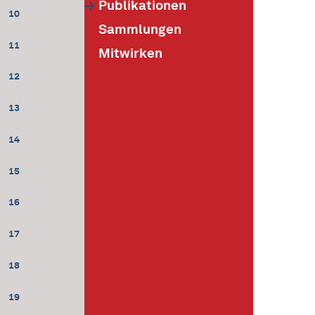
Publikationen
10
Sammlungen
11
Mitwirken
12
13
14
15
16
17
18
19