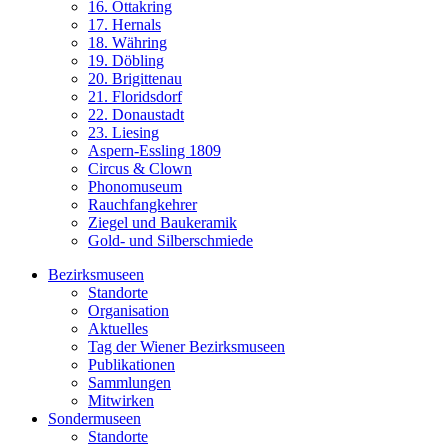
16. Ottakring
17. Hernals
18. Währing
19. Döbling
20. Brigittenau
21. Floridsdorf
22. Donaustadt
23. Liesing
Aspern-Essling 1809
Circus & Clown
Phonomuseum
Rauchfangkehrer
Ziegel und Baukeramik
Gold- und Silberschmiede
Bezirksmuseen
Standorte
Organisation
Aktuelles
Tag der Wiener Bezirksmuseen
Publikationen
Sammlungen
Mitwirken
Sondermuseen
Standorte