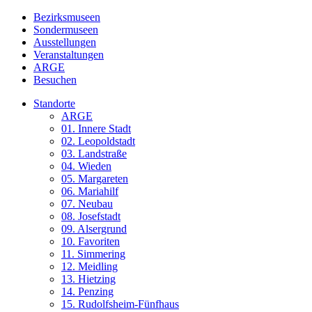
Bezirksmuseen
Sondermuseen
Ausstellungen
Veranstaltungen
ARGE
Besuchen
Standorte
ARGE
01. Innere Stadt
02. Leopoldstadt
03. Landstraße
04. Wieden
05. Margareten
06. Mariahilf
07. Neubau
08. Josefstadt
09. Alsergrund
10. Favoriten
11. Simmering
12. Meidling
13. Hietzing
14. Penzing
15. Rudolfsheim-Fünfhaus