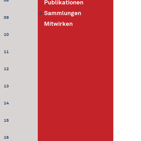
08
Publikationen
Sammlungen
09
Mitwirken
10
11
12
13
14
15
16