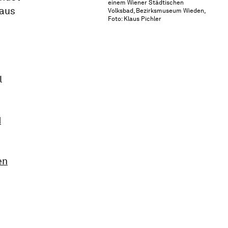
einem Wiener Städtischen
 aus
Volksbad, Bezirksmuseum Wieden,
Foto: Klaus Pichler
l
d
en