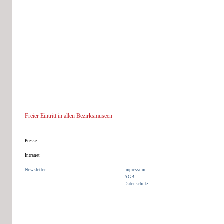
angebracht war, musste man sein Pferd im
Zaum halten – denn nicht nur das zu schnelle
Fahren, sondern auch das zu schnelle Reiten
war bei Strafe verboten. Heute kann man es
im Bezirksmuseum Liesing begutachten.
Mehr Information zum Bezirksmuseum
Liesing
Freier Eintritt in allen Bezirksmuseen
Presse
Intranet
Newsletter
Impressum
AGB
Datenschutz