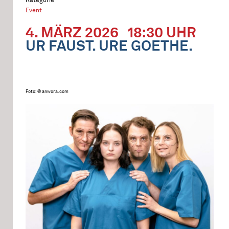
Event
4. MÄRZ 2026
18:30 UHR
UR FAUST. URE GOETHE.
Foto: © anwora.com