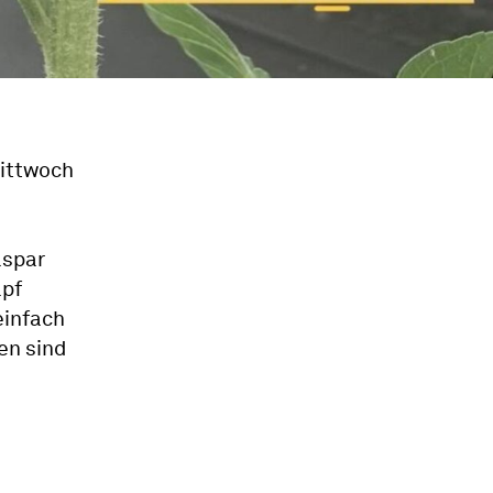
Mittwoch
aspar
apf
einfach
en sind