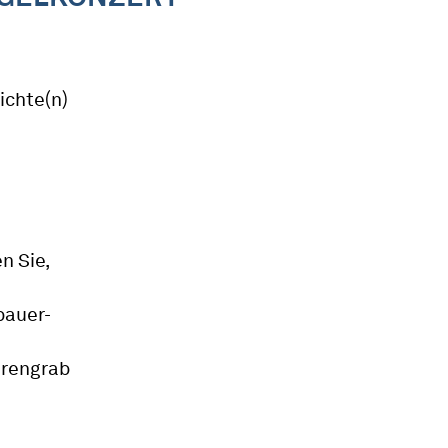
ichte(n)
n Sie,
bauer-
hrengrab