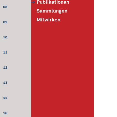
Publikationen
08
Sammlungen
Mitwirken
09
10
11
12
13
14
15