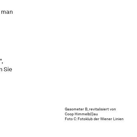
e man
“,
n Sie
Gasometer B, revitalisiert von
Coop Himmelb(l)au
Foto C: Fotoklub der Wiener Linien