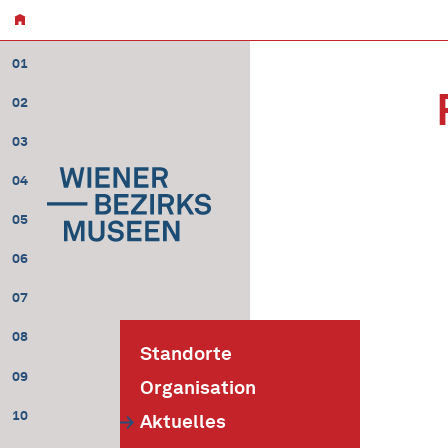
01
02
03
04
05
06
07
08
Standorte
09
Organisation
10
Aktuelles