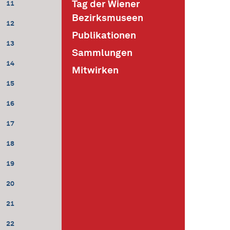
Tag der Wiener
11
Bezirksmuseen
12
Publikationen
13
Sammlungen
14
Mitwirken
15
16
17
18
19
20
21
22